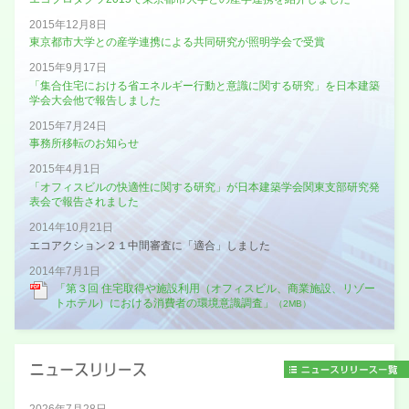
2015年12月8日
東京都市大学との産学連携による共同研究が照明学会で受賞
2015年9月17日
「集合住宅における省エネルギー行動と意識に関する研究」を日本建築
学会大会他で報告しました
2015年7月24日
事務所移転のお知らせ
2015年4月1日
「オフィスビルの快適性に関する研究」が日本建築学会関東支部研究発
表会で報告されました
2014年10月21日
エコアクション２１中間審査に「適合」しました
2014年7月1日
「第３回 住宅取得や施設利用（オフィスビル、商業施設、リゾー
トホテル）における消費者の環境意識調査」
（2MB）
2026年7月28日