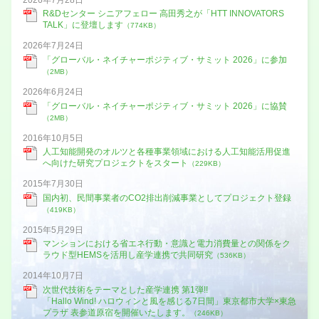
R&Dセンター シニアフェロー 高田秀之が「HTT INNOVATORS
TALK」に登壇します
（774KB）
2026年7月24日
「グローバル・ネイチャーポジティブ・サミット 2026」に参加
（2MB）
2026年6月24日
「グローバル・ネイチャーポジティブ・サミット 2026」に協賛
（2MB）
2016年10月5日
人工知能開発のオルツと各種事業領域における人工知能活用促進
へ向けた研究プロジェクトをスタート
（229KB）
2015年7月30日
国内初、民間事業者のCO2排出削減事業としてプロジェクト登録
（419KB）
2015年5月29日
マンションにおける省エネ行動・意識と電力消費量との関係をク
ラウド型HEMSを活用し産学連携で共同研究
（536KB）
2014年10月7日
次世代技術をテーマとした産学連携 第1弾!!
「Hallo Wind! ハロウィンと風を感じる7日間」東京都市大学×東急
プラザ 表参道原宿を開催いたします。
（246KB）