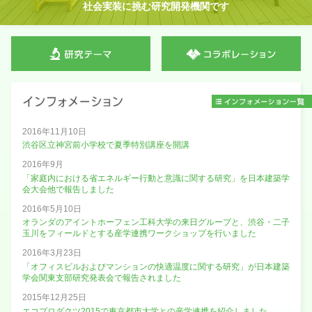
社会実装に挑む研究開発機関です
社会実装に挑む研究開発機関です
2016年11月10日
渋谷区立神宮前小学校で夏季特別講座を開講
2016年9月
「家庭内における省エネルギー行動と意識に関する研究」を日本建築学
会大会他で報告しました
2016年5月10日
オランダのアイントホーフェン工科大学の来日グループと、渋谷・二子
玉川をフィールドとする産学連携ワークショップを行いました
2016年3月23日
「オフィスビルおよびマンションの快適温度に関する研究」が日本建築
学会関東支部研究発表会で報告されました
2015年12月25日
エコプロダクツ2015で東京都市大学との産学連携を紹介しました